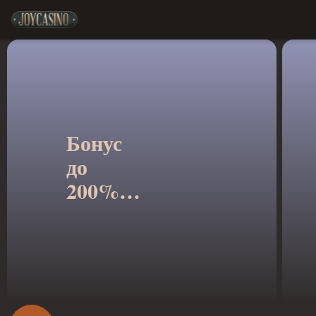
Бонус
до
200%
и 200
ФС к
первом
у
депозит