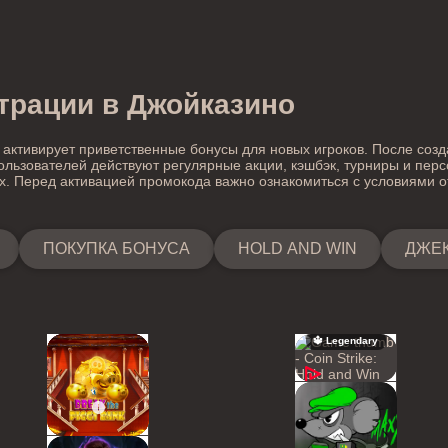
трации в Джойказино
й активирует приветственные бонусы для новых игроков. После соз
ользователей действуют регулярные акции, кэшбэк, турниры и пе
ях. Перед активацией промокода важно ознакомиться с условиями 
ПОКУПКА БОНУСА
HOLD AND WIN
ДЖЕ
🔱 Legendary