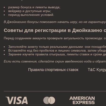
размер бонуса и лимиты вывода;
вейджер и доступные игры;
период выполнения условий.
В Джойказино бонусы помогают начать игру, но не гарантир
Советы для регистрации в Джойказино 
Перед созданием аккаунта проверьте актуальность промокода: он
Заполняйте анкету только реальными данными: они понадобя
Вставляйте код без пробелов и лишних символов, затем убеди
Заранее изучите правила отыгрыша, лимиты ставок и сроки д
Если есть сомнения, сделайте скрин введенного кода и обра
Правила спортивных ставок
T&C Kyrgy