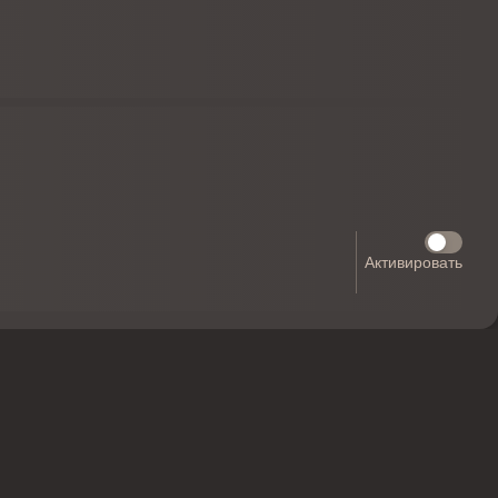
Активировать