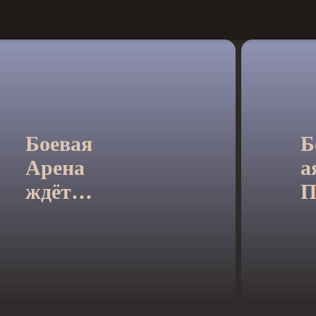
Боевая
Б
Арена
а
ждёт
П
своего
м
чемпио
н
э